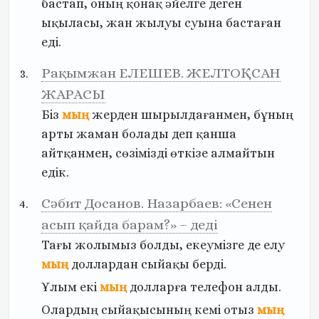
бастап,
оның
қонақ
әйелге
деген
ықыласы,
жан
жылуы
суына
бастаған
еді.
Рақымжан ЕЛЕШЕВ. ЖЕЛТОҚСАН
ЖАРАСЫ
Біз
мың
жерден
шырылдағанмен,
бұның
арты
жаман
болады
деп
қанша
айтқанмен,
сөзімізді
өткізе
алмайтын
едік.
Сәбит Досанов. Назарбаев: «Сенен
асып қайда барам?» – деді
Тағы
жолымыз
болды,
екеумізге
де
елу
мың
доллардан
сыйақы
берді.
Ұлым
екі
мың
долларға
телефон
алды.
Олардың
сыйақысының
кемі
отыз
мың