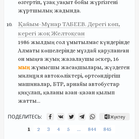
өзгертіп,
ұзақ
уақыт
бойы
жүргізгені
жұртшылық
жадында.
Қайым-Мұнар ТАБЕЕВ. Дерегі көп,
керегі жоқ Желтоқсан
1986
жылдың
сол
ұмытылмас
күндерінде
Алматы
көшелерінде
мұздай
қаруланған
он
мыңға
жуық
жазалаушы
әскер,
16
мың
жұмысшы
жасақшылары,
жүздеген
милиция
автокөліктері,
өртсөндіргіш
машиналар,
БТР,
арнайы
автобустар
қиқулап,
қаланы
азан-қазан
қылып
жатты…
ПОДЕЛИТЕСЬ:
Жүктеу
1
2
3
4
5
…
844
845