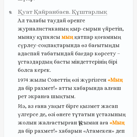
Қуат Қайранбаев. Құштарлық
Ал
талабы
таудай
өренге
журналистиканың
қыр-сырын
үйретіп,
мынау
құпиясы
мың
қатпар
қоғамның
сүрлеу-соқпақтарында
өз
бағытыңды
адаспай
табатындай
бағдар
көрсету
–
ұстаздардың
басты
міндеттерінің
бірі
болса
керек.
1974
жылы
Советтің
өзі
жүргізген
«Мың
да
бір
рахмет!»
атты
хабарында
алғаш
рет
экранға
шықтым.
Иә,
аз
ғана
уақыт
бірге
қызмет
жасап
үлгерсе
де,
өзі
өнеге
тұтатын
ұстазының
жолын
жалғастырған
Құсыман
аға
«Мың
да
бір
рахмет!»
хабарын
«Атамекен»
деп