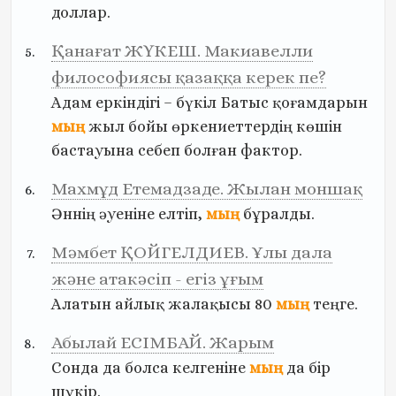
доллар.
Қанағат ЖҮКЕШ. Макиавелли
философиясы қазаққа керек пе?
Адам
еркіндігі
–
бүкіл
Батыс
қоғамдарын
мың
жыл
бойы
өркениеттердің
көшін
бастауына
себеп
болған
фактор.
Махмұд Етемадзаде. Жылан моншақ
Әннің
әуеніне
елтіп,
мың
бұралды.
Мәмбет ҚОЙГЕЛДИЕВ. Ұлы дала
және атакәсіп - егіз ұғым
Алатын
айлық
жалақысы
80
мың
теңге.
Абылай ЕСІМБАЙ. Жарым
Сонда
да
болса
келгеніне
мың
да
бір
шүкір.