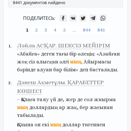
8441 документов найдено
ПОДЕЛИТЕСЬ:
1
2
3
4
5
…
844
845
Ләйла АСҚАР. ШЕКСІЗ МЕЙІРІМ
«Абайға»
деген
тағы
бір
өлеңің:
«Азайған
жоқ
сіз
алысқан
әлгі
мың,
Айырмасы
бәрінде
алуан
бар
білім»
деп
басталады.
Дәнеш Ахметұлы. ҚАРАБЕТТЕР
КӨШЕСІ
–
Қалаға
таяу
үй
де,
жер
де
сол
жиырма
мың
доллардың
ар
жақ,
бер
жағынан
табылады.
Қолына
он
екі
мың
доллар
тигеннен