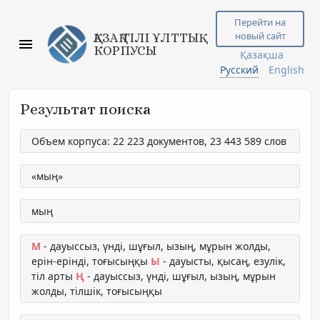
Перейти на
новый сайт
ҚАЗАҚ ТІЛІ ҰЛТТЫҚ
КОРПУСЫ
Қазақша
Русский
English
Результат поиска
Объем корпуса: 22 223 документов, 23 443 589 слов
«мың»
мың
М
- дауыссыз, үнді, шұғыл, ызың, мұрын жолды,
ерін-ерінді, тоғысыңқы
Ы
- дауысты, қысаң, езулік,
тіл арты
Ң
- дауыссыз, үнді, шұғыл, ызың, мұрын
жолды, тілшік, тоғысыңқы