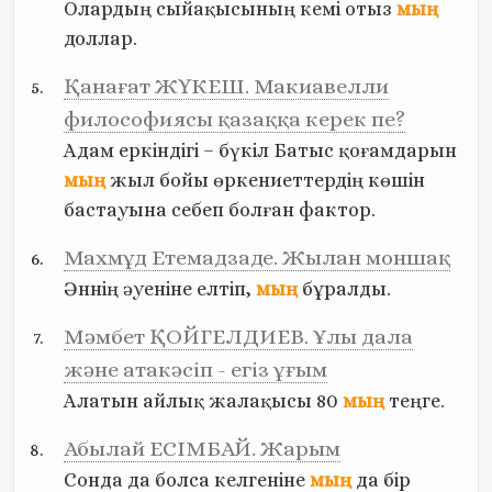
Олардың
сыйақысының
кемі
отыз
мың
доллар.
Қанағат ЖҮКЕШ. Макиавелли
философиясы қазаққа керек пе?
Адам
еркіндігі
–
бүкіл
Батыс
қоғамдарын
мың
жыл
бойы
өркениеттердің
көшін
бастауына
себеп
болған
фактор.
Махмұд Етемадзаде. Жылан моншақ
Әннің
әуеніне
елтіп,
мың
бұралды.
Мәмбет ҚОЙГЕЛДИЕВ. Ұлы дала
және атакәсіп - егіз ұғым
Алатын
айлық
жалақысы
80
мың
теңге.
Абылай ЕСІМБАЙ. Жарым
Сонда
да
болса
келгеніне
мың
да
бір