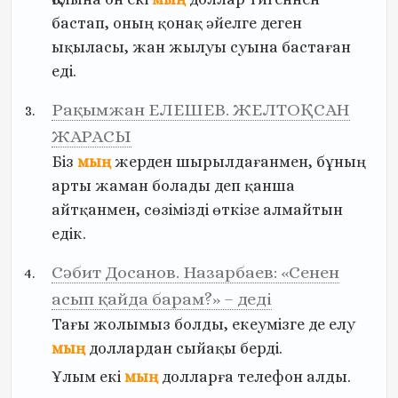
бастап,
оның
қонақ
әйелге
деген
ықыласы,
жан
жылуы
суына
бастаған
еді.
Рақымжан ЕЛЕШЕВ. ЖЕЛТОҚСАН
ЖАРАСЫ
Біз
мың
жерден
шырылдағанмен,
бұның
арты
жаман
болады
деп
қанша
айтқанмен,
сөзімізді
өткізе
алмайтын
едік.
Сәбит Досанов. Назарбаев: «Сенен
асып қайда барам?» – деді
Тағы
жолымыз
болды,
екеумізге
де
елу
мың
доллардан
сыйақы
берді.
Ұлым
екі
мың
долларға
телефон
алды.