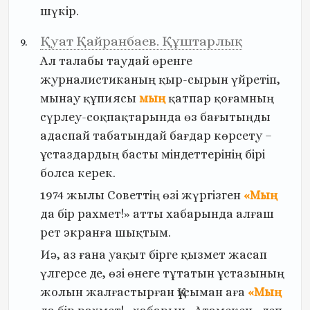
шүкір.
Қуат Қайранбаев. Құштарлық
Ал
талабы
таудай
өренге
журналистиканың
қыр-сырын
үйретіп,
мынау
құпиясы
мың
қатпар
қоғамның
сүрлеу-соқпақтарында
өз
бағытыңды
адаспай
табатындай
бағдар
көрсету
–
ұстаздардың
басты
міндеттерінің
бірі
болса
керек.
1974
жылы
Советтің
өзі
жүргізген
«Мың
да
бір
рахмет!»
атты
хабарында
алғаш
рет
экранға
шықтым.
Иә,
аз
ғана
уақыт
бірге
қызмет
жасап
үлгерсе
де,
өзі
өнеге
тұтатын
ұстазының
жолын
жалғастырған
Құсыман
аға
«Мың