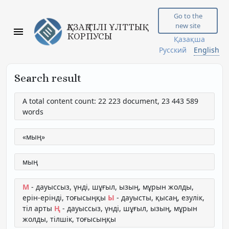
Go to the
new site
ҚАЗАҚ ТІЛІ ҰЛТТЫҚ
КОРПУСЫ
Қазақша
Русский
English
Search result
A total content count: 22 223 document, 23 443 589
words
«мың»
мың
М
- дауыссыз, үнді, шұғыл, ызың, мұрын жолды,
ерін-ерінді, тоғысыңқы
Ы
- дауысты, қысаң, езулік,
тіл арты
Ң
- дауыссыз, үнді, шұғыл, ызың, мұрын
жолды, тілшік, тоғысыңқы