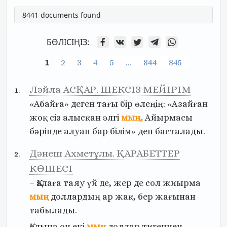
8441 documents found
БӨЛІСІҢІЗ:
1
2
3
4
5
…
844
845
Ләйла АСҚАР. ШЕКСІЗ МЕЙІРІМ
«Абайға»
деген
тағы
бір
өлеңің:
«Азайған
жоқ
сіз
алысқан
әлгі
мың,
Айырмасы
бәрінде
алуан
бар
білім»
деп
басталады.
Дәнеш Ахметұлы. ҚАРАБЕТТЕР
КӨШЕСІ
–
Қалаға
таяу
үй
де,
жер
де
сол
жиырма
мың
доллардың
ар
жақ,
бер
жағынан
табылады.
Қолына
он
екі
мың
доллар
тигеннен