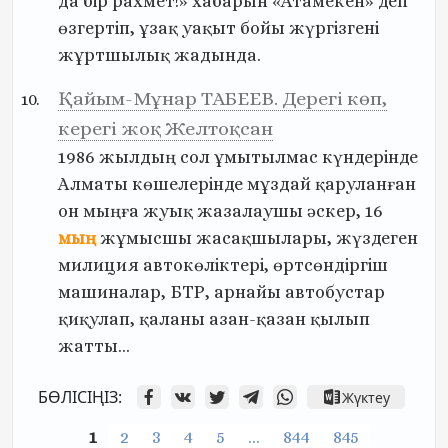
да
бір
рахмет!»
хабарын
«Атамекен»
деп
өзгертіп,
ұзақ
уақыт
бойы
жүргізгені
жұртшылық
жадында.
Қайым-Мұнар ТАБЕЕВ. Дерегі көп,
керегі жоқ Желтоқсан
1986
жылдың
сол
ұмытылмас
күндерінде
Алматы
көшелерінде
мұздай
қаруланған
он
мыңға
жуық
жазалаушы
әскер,
16
мың
жұмысшы
жасақшылары,
жүздеген
милиция
автокөліктері,
өртсөндіргіш
машиналар,
БТР,
арнайы
автобустар
қиқулап,
қаланы
азан-қазан
қылып
жатты…
БӨЛІСІҢІЗ:
Жүктеу
1
2
3
4
5
…
844
845